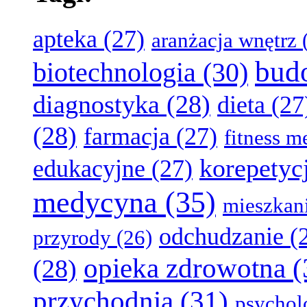
apteka
(27)
aranżacja wnętrz
(
bud
biotechnologia
(30)
diagnostyka
(28)
dieta
(27
(28)
farmacja
(27)
fitness 
korepetyc
edukacyjne
(27)
medycyna
(35)
mieszkan
odchudzanie
(
przyrody
(26)
opieka zdrowotna
(
(28)
przychodnia
(31)
psychol