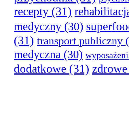
recepty
(31)
rehabilitacj
superfoo
medyczny
(30)
(31)
transport publiczny
(
medyczna
(30)
wyposażeni
dodatkowe
(31)
zdrowe