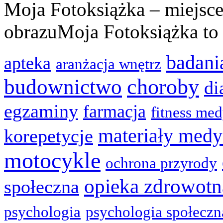
Moja Fotoksiążka – miejsce
obrazuMoja Fotoksiążka to .
badani
apteka
aranżacja wnętrz
choroby
budownictwo
di
egzaminy
farmacja
fitness me
materiały med
korepetycje
motocykle
ochrona przyrody
opieka zdrowotn
społeczna
psychologia
psychologia społeczn