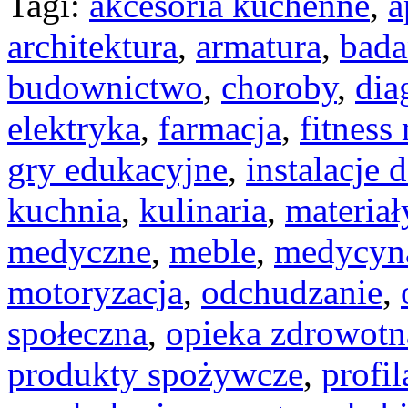
Tagi:
akcesoria kuchenne
,
a
architektura
,
armatura
,
bada
budownictwo
,
choroby
,
dia
elektryka
,
farmacja
,
fitness
gry edukacyjne
,
instalacje
kuchnia
,
kulinaria
,
materia
medyczne
,
meble
,
medycyn
motoryzacja
,
odchudzanie
,
społeczna
,
opieka zdrowotn
produkty spożywcze
,
profi