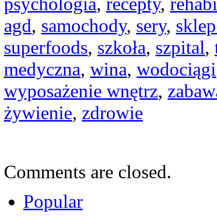
psychologia
,
recepty
,
rehabi
agd
,
samochody
,
sery
,
skle
superfoods
,
szkoła
,
szpital
,
medyczna
,
wina
,
wodociągi
wyposażenie wnętrz
,
zabaw
żywienie
,
zdrowie
Comments are closed.
Popular